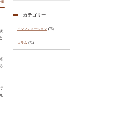
月4日
カテゴリー
インフォメーション
(75)
験
と
コラム
(71)
軽
公
行
見