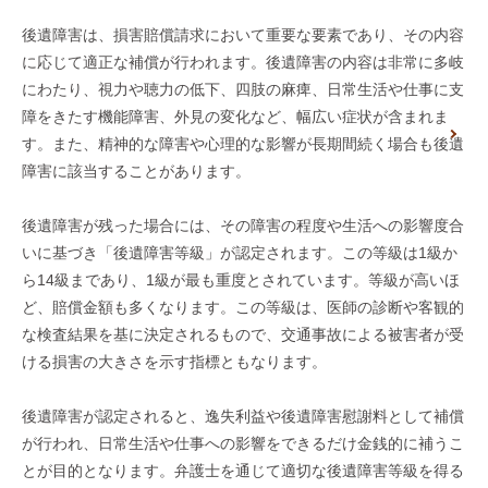
後遺障害は、損害賠償請求において重要な要素であり、その内容
に応じて適正な補償が行われます。後遺障害の内容は非常に多岐
にわたり、視力や聴力の低下、四肢の麻痺、日常生活や仕事に支
障をきたす機能障害、外見の変化など、幅広い症状が含まれま
す。また、精神的な障害や心理的な影響が長期間続く場合も後遺
障害に該当することがあります。
後遺障害が残った場合には、その障害の程度や生活への影響度合
いに基づき「後遺障害等級」が認定されます。この等級は1級か
ら14級まであり、1級が最も重度とされています。等級が高いほ
ど、賠償金額も多くなります。この等級は、医師の診断や客観的
な検査結果を基に決定されるもので、交通事故による被害者が受
ける損害の大きさを示す指標ともなります。
後遺障害が認定されると、逸失利益や後遺障害慰謝料として補償
が行われ、日常生活や仕事への影響をできるだけ金銭的に補うこ
とが目的となります。弁護士を通じて適切な後遺障害等級を得る