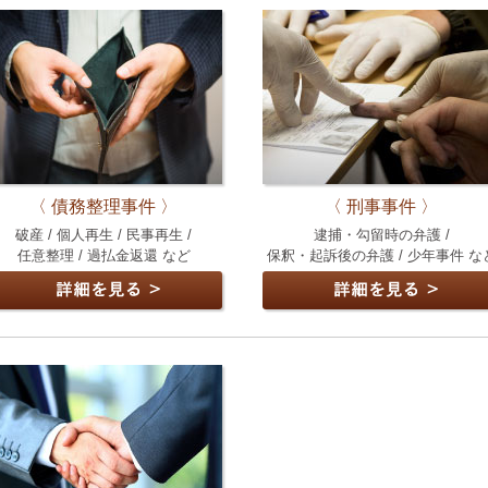
〈 債務整理事件 〉
〈 刑事事件 〉
破産 / 個人再生 / 民事再生 /
逮捕・勾留時の弁護 /
任意整理 / 過払金返還 など
保釈・起訴後の弁護 / 少年事件 な