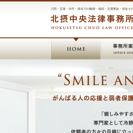
川西・宝塚・伊丹・猪名川の
離婚・相続・交通事故・借金そ