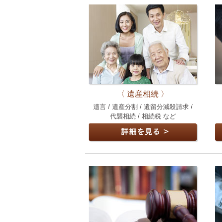
〈 遺産相続 〉
遺言 / 遺産分割 / 遺留分減殺請求 /
代襲相続 / 相続税 など