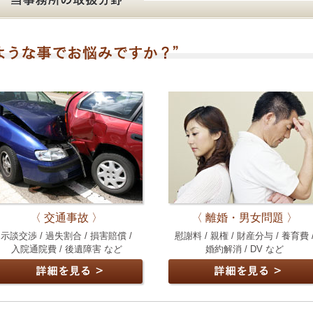
〈 交通事故 〉
〈 離婚・男女問題 〉
示談交渉 / 過失割合 / 損害賠償 /
慰謝料 / 親権 / 財産分与 / 養育費 
入院通院費 / 後遺障害 など
婚約解消 / DV など