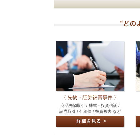
〈 先物・証券被害事件 〉
商品先物取引 / 株式・投資信託 /
証券取引 / 仕組債 / 投資被害 など