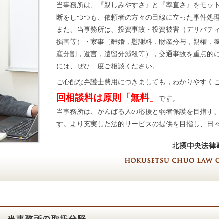
当事務所は、『親しみやすさ』と『率直さ』をモッ
断をしつつも、依頼者の方々の目線に立った事件処
また、当事務所は、投資事故・投資被害（デリバテ
損害等）・家事（離婚，慰謝料，財産分与，親権，養
産分割，遺言，遺留分減殺等），交通事故を重点的
には、ぜひ一度ご相談ください。
ご心配な弁護士費用につきましても，わかりやすく
回相談料は原則「無料」
です。
当事務所は、がんばる人の応援と弱者保護を目指す、
す。より充実した法的サービスの提供を目指し、日